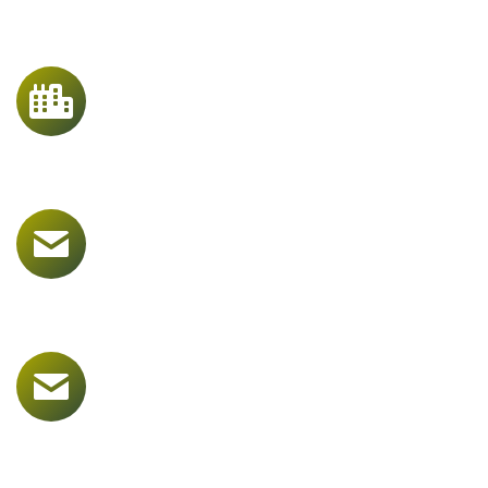
19987
STADSOPDRACHTEN
149905
ENVELOPPEN GELEVERD
2498
PALLETS GELEVERD