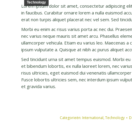
Technology
Lorem ipsum dolor sit amet, consectetur adipiscing el
in faucibus. Curabitur ornare lorem a nulla euismod a
erat non turpis aliquet placerat nec vel sem. Sed tinc
Morbi eu enim ac risus varius porta ac nec dui. Praesen
nec varius neque mauris sit amet arcu. Phasellus eleme
ullamcorper vehicula. Etiam eu varius leo. Maecenas a
ipsum vulputate a. Quisque at nibh ac purus aliquet accu
Sed tincidunt urna sit amet tempus euismod. Morbi eu e
et bibendum lobortis, ex nulla laoreet lorem, nec vari
risus ultricies, eget euismod dui venenatis ullamcorp
Fusce lobortis ultricies sem, nec interdum ipsum vulputa
et gravida varius.
Categorieën:
International
,
Technology
D