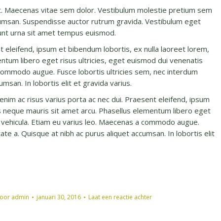
it. Maecenas vitae sem dolor. Vestibulum molestie pretium sem
ccumsan. Suspendisse auctor rutrum gravida. Vestibulum eget
idunt urna sit amet tempus euismod.
t eleifend, ipsum et bibendum lobortis, ex nulla laoreet lorem,
ntum libero eget risus ultricies, eget euismod dui venenatis
 commodo augue. Fusce lobortis ultricies sem, nec interdum
msan. In lobortis elit et gravida varius.
nim ac risus varius porta ac nec dui. Praesent eleifend, ipsum
us neque mauris sit amet arcu. Phasellus elementum libero eget
er vehicula. Etiam eu varius leo. Maecenas a commodo augue.
te a. Quisque at nibh ac purus aliquet accumsan. In lobortis elit
oor
admin
januari 30, 2016
Laat een reactie achter