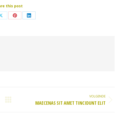
re this post
Deel
Deel
Deel
op
op
op
ook
X
Pinterest
LinkedIn
VOLGENDE
Volgend
MAECENAS SIT AMET TINCIDUNT ELIT
bericht