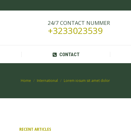
CONTACT
24/7 CONTACT NUMMER
+3233023539
CONTACT
Je bent hier:
Home
International
Lorem iosum sit amet dolor
RECENT ARTICLES