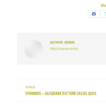
Sha
Deel
op
Faceb
AUTHOR:
ADMIN
https://aaexpress.be
BERICHT
NAVIGATIE
VORIGE
Vorig
VIVAMUS – ALIQUAM DICTUM LACUS QUIS
bericht